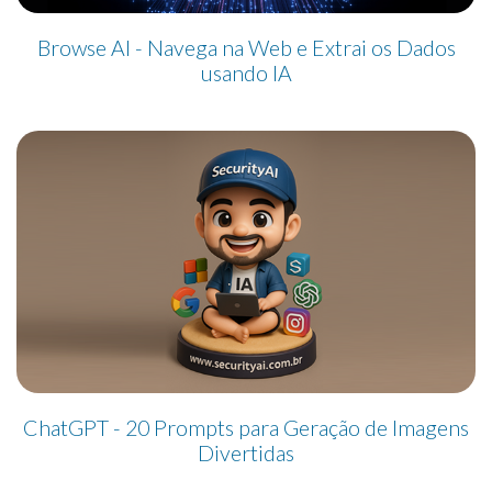
Browse AI - Navega na Web e Extrai os Dados
usando IA
ChatGPT - 20 Prompts para Geração de Imagens
Divertidas