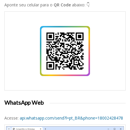
Aponte seu celular para o
QR Code
abaixo: 👇
WhatsApp Web
Acesse:
api.whatsapp.com/send?l=pt_BR&phone=18002428478