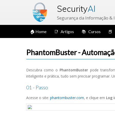
Security
AI
Segurança da Informação & Int
🏠 Home
📑 Artigos
📚 Cursos
📕 
PhantomBuster - Automação 
Descubra como o
PhantomBuster
pode transform
inteligente e prática, tudo sem precisar programar.
01 - Passo
Acesse o site:
phantombuster.com
, e clique em
Log i