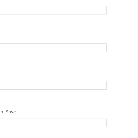
 em
Save