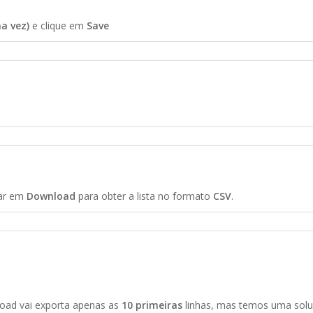
a vez)
e clique em
Save
car em
Download
para obter a lista no formato
CSV
.
oad vai exporta apenas as
10 primeiras
linhas, mas temos uma soluç